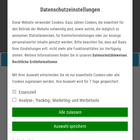
Skip
Datenschutzeinstellungen
to
content
Diese Website verwendet Cookies. Dazu zählen Cookies, die essentiell für
den Betrieb der Website notwendig sind, sowie solche, die lediglich zu
anonymen Statistikzwecken, für Komforteinstellungen oder zur Anzeige
personalisierter Inhalte genutzt werden. Bitte beachten Sie, dass auf Basis
Ihrer Einstellungen evtl. nicht mehr alle Funktionalitäten zur Verfügung
stehen. Weitere Informationen finden Sie in unseren
Datenschutzhinweisen
.
Suchen
simplr-Login
Persönliche Beratung gewünscht?
Rechtliche Erstinformationen
Hauptmenü
nach:
Ich wünsche eine
Ich verzichte auf eine
Mit Ihrer Auswahl entscheiden Sie ob nur essentielle Cookies oder alle
Rechtsschutz
Cookies zugelassen werden. Ihre Auswahl wird für 7 Tage gespeichert.
persönliche Beratung und
persönliche Beratung und
Im Laufe des Lebens kann es bei Ihnen aus verschiedenen
möchte Kontakt mit einem
möchte mit dem Besuch
Essenziell
Gründen zu einem Rechtsstreit kommen. Dieser kann zu einer
Analyse-, Tracking-, Marketing- und Werbetools
Berater aufnehmen.
der Seite fortfahren.
ernsthaften finanziellen Belastung werden, insbesondere, wenn
Alle zulassen
die Prozesskosten das verfügbare Budget übersteigen. Um sich
Ich habe die
Beraten lassen
im Fall der Fälle auf einen Anwalt Ihres Vertrauens verlassen zu
Auswahl speichern
Erstinformation (PDF)
können, ohne die Kosten eines Rechtsstreites fürchten zu
gelesen und gespeichert