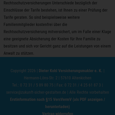
Rechtsschutzversicherungen Unterschiede bezüglich der
Einschlüsse der Tarife bestehen, ist Ihnen zu einer Prüfung der
Tarife geraten. So sind beispielsweise weitere
Familienmitglieder kostenfrei über die
Rechtsschutzversicherung mitversichert, um im Falle einer Klage
eine geeignete Absicherung der Kosten für Ihre Familie zu
besitzen und sich vor Gericht ganz auf die Leistungen von einem
Anwalt zu stützen.
Copyright 2026 |
Dieter Kohl Versicherungsmakler e. K.
|
Hermann-Löns-Str. 2 | 57610 Altenkichen
Tel.: 0 72 31 / 5 89 80 75 | Fax: 0 72 31 / 4 25 61 87 3 |
service@zukunft-sicher-gestalten.de
| Alle Rechte vorbehalten
Erstinformation nach §15 VersVermV (als PDF anzeigen /
herunterladen)
Vertrag widerrufen