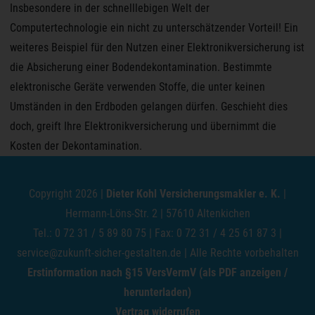
Insbesondere in der schnelllebigen Welt der
Computertechnologie ein nicht zu unterschätzender Vorteil! Ein
weiteres Beispiel für den Nutzen einer Elektronikversicherung ist
die Absicherung einer Bodendekontamination. Bestimmte
elektronische Geräte verwenden Stoffe, die unter keinen
Umständen in den Erdboden gelangen dürfen. Geschieht dies
doch, greift Ihre Elektronikversicherung und übernimmt die
Kosten der Dekontamination.
Copyright 2026 |
Dieter Kohl Versicherungsmakler e. K.
|
Hermann-Löns-Str. 2 | 57610 Altenkichen
Tel.: 0 72 31 / 5 89 80 75 | Fax: 0 72 31 / 4 25 61 87 3 |
service@zukunft-sicher-gestalten.de
| Alle Rechte vorbehalten
Erstinformation nach §15 VersVermV (als PDF anzeigen /
herunterladen)
Vertrag widerrufen