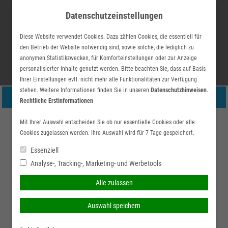
Skip
Datenschutzeinstellungen
to
content
Diese Website verwendet Cookies. Dazu zählen Cookies, die essentiell für
den Betrieb der Website notwendig sind, sowie solche, die lediglich zu
anonymen Statistikzwecken, für Komforteinstellungen oder zur Anzeige
personalisierter Inhalte genutzt werden. Bitte beachten Sie, dass auf Basis
Ihrer Einstellungen evtl. nicht mehr alle Funktionalitäten zur Verfügung
stehen. Weitere Informationen finden Sie in unseren
Datenschutzhinweisen
.
Suchen
simplr-Login
Persönliche Beratung gewünscht?
Rechtliche Erstinformationen
Hauptmenü
nach:
Ich wünsche eine
Ich verzichte auf eine
Mit Ihrer Auswahl entscheiden Sie ob nur essentielle Cookies oder alle
Elektronikversicherung
Cookies zugelassen werden. Ihre Auswahl wird für 7 Tage gespeichert.
persönliche Beratung und
persönliche Beratung und
Als Verantwortlicher einer Firma, die mit elektronischen Geräten
möchte Kontakt mit einem
möchte mit dem Besuch
Essenziell
arbeiten muss, beispielsweise mit Computern, Telefonanlagen
Analyse-, Tracking-, Marketing- und Werbetools
Berater aufnehmen.
der Seite fortfahren.
oder elektronischen Steuerwerken, sind Ihnen die Kosten einer
Alle zulassen
Reparatur bekannt. Sollte eines der Geräte ausgetauscht werden
Ich habe die
Beraten lassen
müssen, sind die Kosten eines Neugerätes häufig sogar um ein
Auswahl speichern
Erstinformation (PDF)
Vielfaches höher. Da sich im laufenden Geschäftsbetrieb Unfälle
gelesen und gespeichert