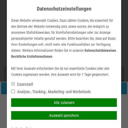
Skip
Datenschutzeinstellungen
to
content
Diese Website verwendet Cookies. Dazu zählen Cookies, die essentiell für
den Betrieb der Website notwendig sind, sowie solche, die lediglich zu
anonymen Statistikzwecken, für Komforteinstellungen oder zur Anzeige
personalisierter Inhalte genutzt werden. Bitte beachten Sie, dass auf Basis
Ihrer Einstellungen evtl. nicht mehr alle Funktionalitäten zur Verfügung
stehen. Weitere Informationen finden Sie in unseren
Datenschutzhinweisen
.
Suchen
simplr-Login
Rechtliche Erstinformationen
Hauptmenü
nach:
Mit Ihrer Auswahl entscheiden Sie ob nur essentielle Cookies oder alle
Cookies zugelassen werden. Ihre Auswahl wird für 7 Tage gespeichert.
Essenziell
Aktuelles
Persönliche Beratung gewünscht?
Analyse-, Tracking-, Marketing- und Werbetools
Ich wünsche eine
Ich verzichte auf eine
Alle zulassen
persönliche Beratung und
persönliche Beratung und
Auswahl speichern
möchte Kontakt mit einem
möchte mit dem Besuch
Berater aufnehmen.
der Seite fortfahren.