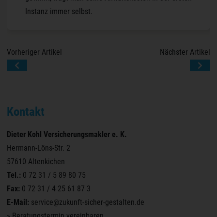
Instanz immer selbst.
Beitragsnavigation
Vorheriger Artikel
Nächster Artikel
Kontakt
Dieter Kohl Versicherungsmakler e. K.
Hermann-Löns-Str. 2
57610 Altenkichen
Tel.:
0 72 31 / 5 89 80 75
Fax:
0 72 31 / 4 25 61 87 3
E-Mail:
service@zukunft-sicher-gestalten.de
» Beratungstermin vereinbaren